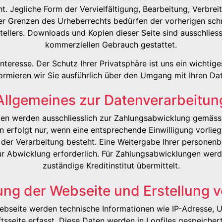
. Jegliche Form der Vervielfältigung, Bearbeitung, Verbrei
r Grenzen des Urheberrechts bedürfen der vorherigen sch
tellers. Downloads und Kopien dieser Seite sind ausschliessl
kommerziellen Gebrauch gestattet.
Interesse. Der Schutz Ihrer Privatsphäre ist uns ein wichti
ormieren wir Sie ausführlich über den Umgang mit Ihren Da
Allgemeines zur Datenverarbeitun
en werden ausschliesslich zur Zahlungsabwicklung gemäss 
n erfolgt nur, wenn eine entsprechende Einwilligung vorlieg
n der Verarbeitung besteht. Eine Weitergabe Ihrer personen
t zur Abwicklung erforderlich. Für Zahlungsabwicklungen we
zuständige Kreditinstitut übermittelt.
lung der Webseite und Erstellung v
bseite werden technische Informationen wie IP-Adresse, U
sseite erfasst. Diese Daten werden in Logfiles gespeichert